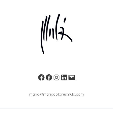
Facebook
Personal
Instagram
LinkedIn
maria@mariado
maria@mariadoloresmula.com