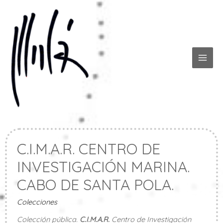
Ir
al
contenido
MAI
ME
C.I.M.A.R. CENTRO DE
INVESTIGACIÓN MARINA.
CABO DE SANTA POLA.
Colecciones
Colección pública.
C.I.M.A.R.
Centro de Investigación